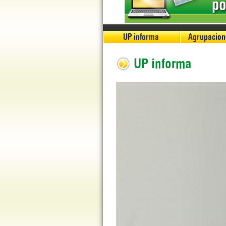
po
UP informa
Agrupacion
UP informa