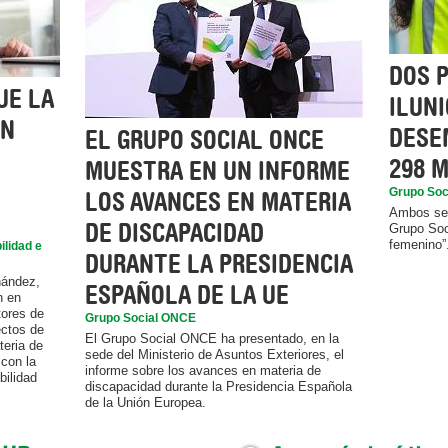
DOS 
UE LA
ILUNI
UN
DESE
EL GRUPO SOCIAL ONCE
298 
MUESTRA EN UN INFORME
Grupo Soc
LOS AVANCES EN MATERIA
Ambos se 
DE DISCAPACIDAD
Grupo Soc
femenino”
ilidad e
DURANTE LA PRESIDENCIA
nández,
ESPAÑOLA DE LA UE
n en
ores de
Grupo Social ONCE
ectos de
El Grupo Social ONCE ha presentado, en la
teria de
sede del Ministerio de Asuntos Exteriores, el
con la
informe sobre los avances en materia de
bilidad
discapacidad durante la Presidencia Española
de la Unión Europea.