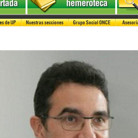
rtada
hemeroteca
es de UP
Nuestras secciones
Grupo Social ONCE
Asesoría